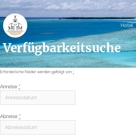
Zum
Inhalt
springen
Hotel
Verfügbarkeitsuche
Erforderliche Felder werden gefolgt von
*
Anreise
*
Abreise
*