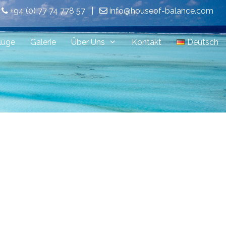
+94 (0) 77 74 778 57
|
info@houseof-balance.com
lüge
Galerie
Über Uns
Kontakt
Deutsch